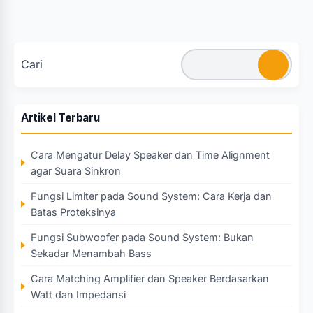
Cari
Artikel Terbaru
Cara Mengatur Delay Speaker dan Time Alignment
agar Suara Sinkron
Fungsi Limiter pada Sound System: Cara Kerja dan
Batas Proteksinya
Fungsi Subwoofer pada Sound System: Bukan
Sekadar Menambah Bass
Cara Matching Amplifier dan Speaker Berdasarkan
Watt dan Impedansi