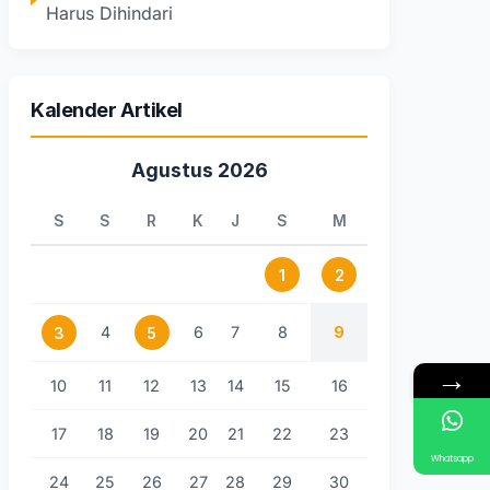
Harus Dihindari
Kalender Artikel
Agustus 2026
S
S
R
K
J
S
M
1
2
4
6
7
8
9
3
5
→
10
11
12
13
14
15
16
17
18
19
20
21
22
23
Whatsapp
24
25
26
27
28
29
30