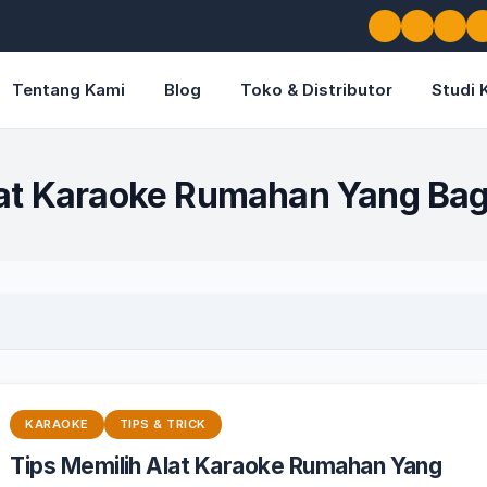
Tentang Kami
Blog
Toko & Distributor
Studi 
at Karaoke Rumahan Yang Ba
KARAOKE
TIPS & TRICK
Tips Memilih Alat Karaoke Rumahan Yang