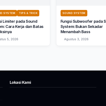
D SYSTEM
TIPS & TRICK
SOUND SYSTEM
i Limiter pada Sound
Fungsi Subwoofer pada 
m: Cara Kerja dan Batas
System: Bukan Sekadar
eksinya
Menambah Bass
stus 5, 2026
Agustus 3, 2026
Lokasi Kami