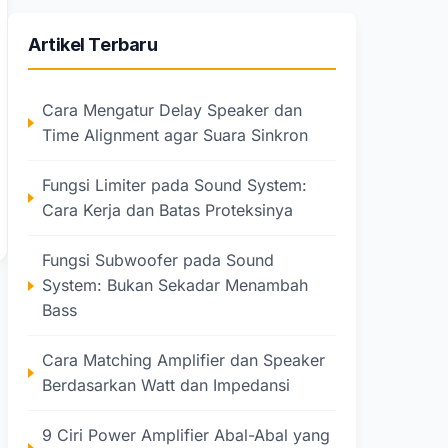
Artikel Terbaru
Cara Mengatur Delay Speaker dan
Time Alignment agar Suara Sinkron
Fungsi Limiter pada Sound System:
Cara Kerja dan Batas Proteksinya
Fungsi Subwoofer pada Sound
System: Bukan Sekadar Menambah
Bass
Cara Matching Amplifier dan Speaker
Berdasarkan Watt dan Impedansi
9 Ciri Power Amplifier Abal-Abal yang