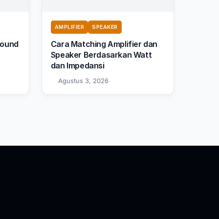
AMPLIFIER
SPEAKER
Sound
Cara Matching Amplifier dan
Speaker Berdasarkan Watt
dan Impedansi
Agustus 3, 2026