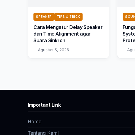
SPEAKER
TIPS & TRICK
SOUN
Cara Mengatur Delay Speaker
Fungs
dan Time Alignment agar
Syste
Suara Sinkron
Prot
Agustus 5, 2026
Agu
Important Link
Home
Tentang Kami