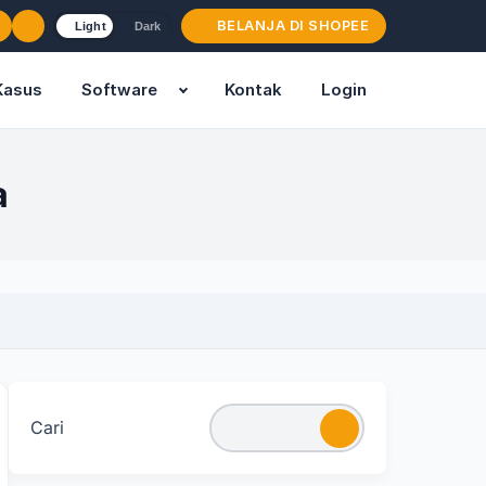
BELANJA DI SHOPEE
Light
Dark
Kasus
Software
Kontak
Login
a
Cari