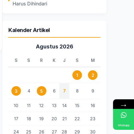
Harus Dihindari
Kalender Artikel
Agustus 2026
S
S
R
K
J
S
M
1
2
4
6
7
8
9
3
5
→
10
11
12
13
14
15
16
17
18
19
20
21
22
23
Whatsapp
24
25
26
27
28
29
30