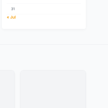
31
« Jul