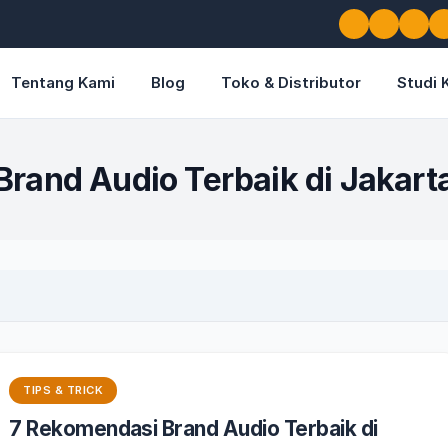
Tentang Kami
Blog
Toko & Distributor
Studi 
Brand Audio Terbaik di Jakart
TIPS & TRICK
7 Rekomendasi Brand Audio Terbaik di