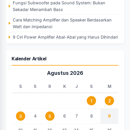
Fungsi Subwoofer pada Sound System: Bukan
Sekadar Menambah Bass
Cara Matching Amplifier dan Speaker Berdasarkan
Watt dan Impedansi
9 Ciri Power Amplifier Abal-Abal yang Harus Dihindari
Kalender Artikel
Agustus 2026
S
S
R
K
J
S
M
1
2
4
6
7
8
9
3
5