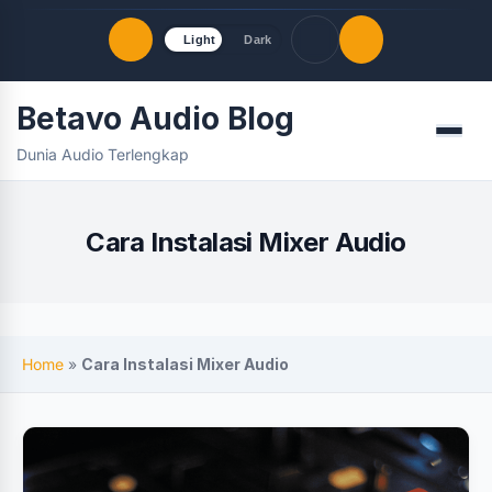
Light
Dark
Betavo Audio Blog
Quick Links
Menu
Dunia Audio Terlengkap
LATEST UPDATES
Agustus 9, 2026
FOLLOW US
Cara Instalasi Mixer Audio
Home
»
Cara Instalasi Mixer Audio