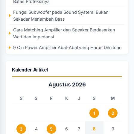
Batas Proteksinya
Fungsi Subwoofer pada Sound System: Bukan
Sekadar Menambah Bass
Cara Matching Amplifier dan Speaker Berdasarkan
Watt dan Impedansi
9 Ciri Power Amplifier Abal-Abal yang Harus Dihindari
Kalender Artikel
Agustus 2026
S
S
R
K
J
S
M
1
2
4
6
7
8
9
3
5