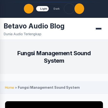
Light
Dark
Betavo Audio Blog
Quick Links
Menu
Dunia Audio Terlengkap
LATEST UPDATES
Agustus 8, 2026
FOLLOW US
Fungsi Management Sound
System
Home
»
Fungsi Management Sound System