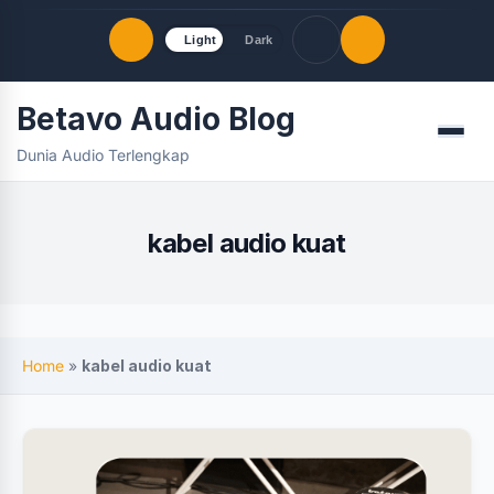
Light
Dark
Betavo Audio Blog
Quick Links
Menu
Dunia Audio Terlengkap
LATEST UPDATES
Agustus 6, 2026
FOLLOW US
kabel audio kuat
Home
»
kabel audio kuat