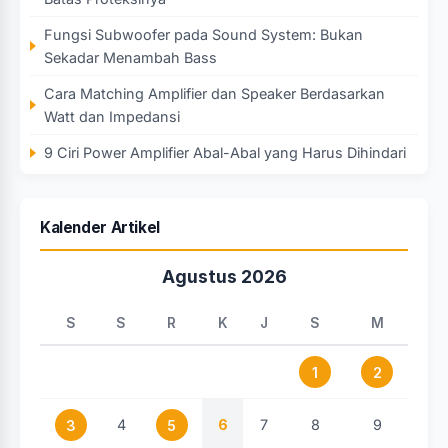
Fungsi Subwoofer pada Sound System: Bukan
Sekadar Menambah Bass
Cara Matching Amplifier dan Speaker Berdasarkan
Watt dan Impedansi
9 Ciri Power Amplifier Abal-Abal yang Harus Dihindari
Kalender Artikel
Agustus 2026
S
S
R
K
J
S
M
1
2
4
6
7
8
9
3
5