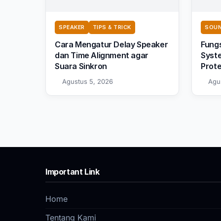
SPEAKER
TIPS & TRICK
SOUN
Cara Mengatur Delay Speaker
Fungs
dan Time Alignment agar
Syste
Suara Sinkron
Prot
Agustus 5, 2026
Agu
Important Link
Home
Tentang Kami