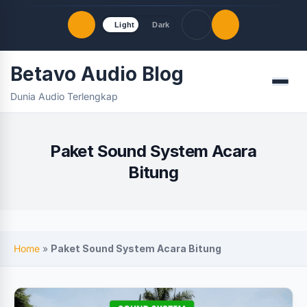
Light
Dark
Betavo Audio Blog
Quick Links
Menu
Dunia Audio Terlengkap
LATEST UPDATES
Agustus 8, 2026
FOLLOW US
Paket Sound System Acara
Bitung
Home
»
Paket Sound System Acara Bitung