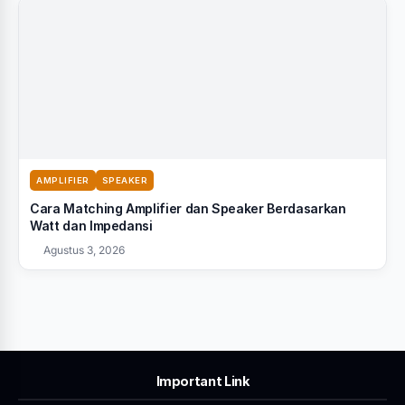
AMPLIFIER
SPEAKER
Cara Matching Amplifier dan Speaker Berdasarkan
Watt dan Impedansi
Agustus 3, 2026
Important Link