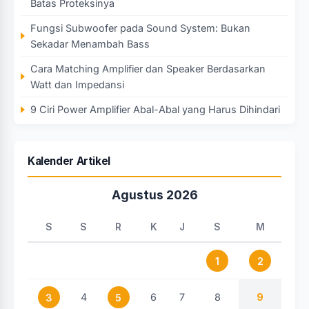
Batas Proteksinya
Fungsi Subwoofer pada Sound System: Bukan
Sekadar Menambah Bass
Cara Matching Amplifier dan Speaker Berdasarkan
Watt dan Impedansi
9 Ciri Power Amplifier Abal-Abal yang Harus Dihindari
Kalender Artikel
Agustus 2026
S
S
R
K
J
S
M
1
2
4
6
7
8
9
3
5