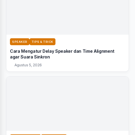
SPEAKER
TIPS & TRICK
Cara Mengatur Delay Speaker dan Time Alignment
agar Suara Sinkron
Agustus 5, 2026