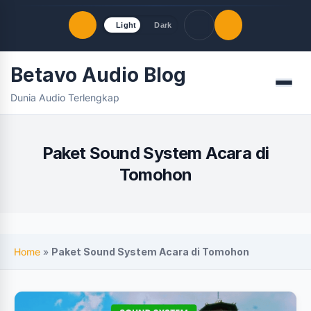
Light
Dark
Betavo Audio Blog
Quick Links
Menu
Dunia Audio Terlengkap
LATEST UPDATES
Agustus 9, 2026
FOLLOW US
Paket Sound System Acara di
Tomohon
Home
»
Paket Sound System Acara di Tomohon