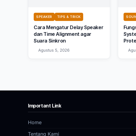
SPEAKER
TIPS & TRICK
SOUN
Cara Mengatur Delay Speaker
Fungs
dan Time Alignment agar
Syste
Suara Sinkron
Prot
Agustus 5, 2026
Agu
Important Link
Home
Tentang Kami