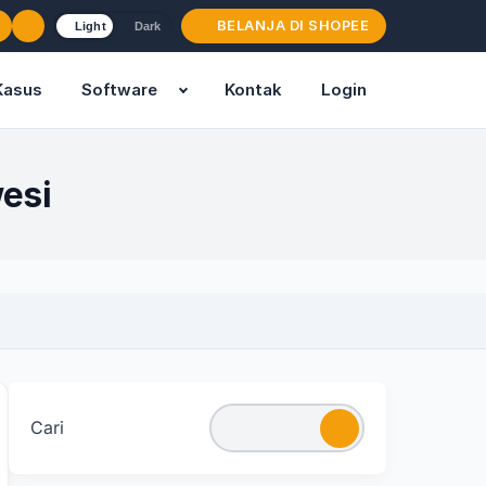
BELANJA DI SHOPEE
Light
Dark
Kasus
Software
Kontak
Login
esi
Cari