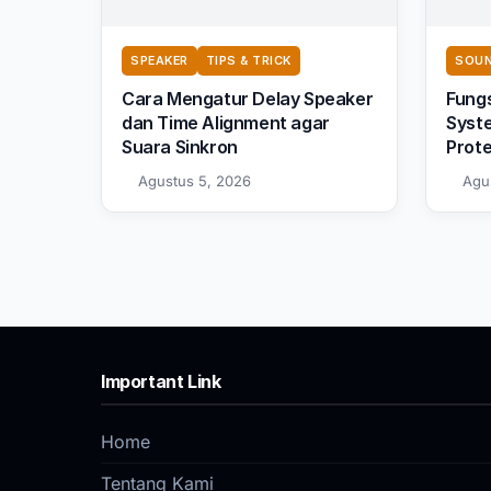
SPEAKER
TIPS & TRICK
SOUN
Cara Mengatur Delay Speaker
Fungs
dan Time Alignment agar
Syste
Suara Sinkron
Prot
Agustus 5, 2026
Agu
Important Link
Home
Tentang Kami