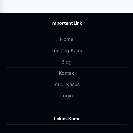
Important Link
Home
Tentang Kami
Blog
Kontak
Studi Kasus
Login
Lokasi Kami