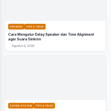
SPEAKER
TIPS & TRICK
Cara Mengatur Delay Speaker dan Time Alignment
agar Suara Sinkron
Agustus 5, 2026
SOUND SYSTEM
TIPS & TRICK