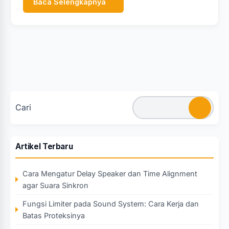
Baca Selengkapnya
Cari
Artikel Terbaru
Cara Mengatur Delay Speaker dan Time Alignment
agar Suara Sinkron
Fungsi Limiter pada Sound System: Cara Kerja dan
Batas Proteksinya