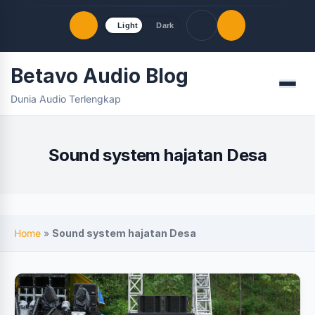
Light
Dark
Betavo Audio Blog
Quick Links
Menu
Dunia Audio Terlengkap
LATEST UPDATES
Agustus 8, 2026
FOLLOW US
Sound system hajatan Desa
Home
»
Sound system hajatan Desa