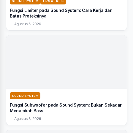
SOUND SYSTEM
TIPS & TRICK
Fungsi Limiter pada Sound System: Cara Kerja dan
Batas Proteksinya
Agustus 5, 2026
SOUND SYSTEM
Fungsi Subwoofer pada Sound System: Bukan Sekadar
Menambah Bass
Agustus 3, 2026