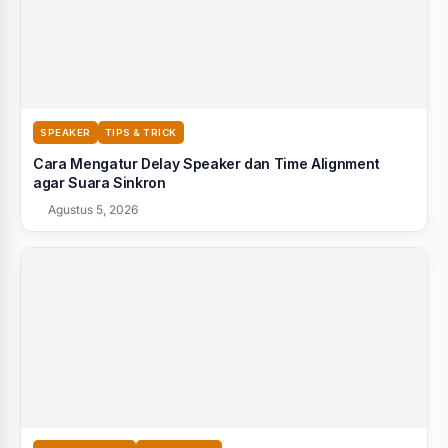
SPEAKER
TIPS & TRICK
Cara Mengatur Delay Speaker dan Time Alignment
agar Suara Sinkron
Agustus 5, 2026