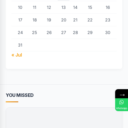
10
11
12
13
14
15
16
17
18
19
20
21
22
23
24
25
26
27
28
29
30
31
« Jul
→
YOU MISSED
Whatsapp