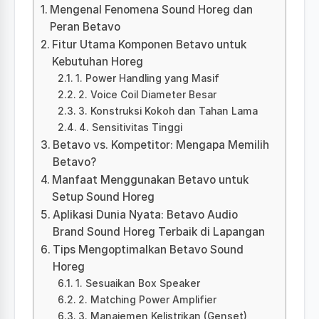
Mengenal Fenomena Sound Horeg dan
Peran Betavo
Fitur Utama Komponen Betavo untuk
Kebutuhan Horeg
1. Power Handling yang Masif
2. Voice Coil Diameter Besar
3. Konstruksi Kokoh dan Tahan Lama
4. Sensitivitas Tinggi
Betavo vs. Kompetitor: Mengapa Memilih
Betavo?
Manfaat Menggunakan Betavo untuk
Setup Sound Horeg
Aplikasi Dunia Nyata: Betavo Audio
Brand Sound Horeg Terbaik di Lapangan
Tips Mengoptimalkan Betavo Sound
Horeg
1. Sesuaikan Box Speaker
2. Matching Power Amplifier
3. Manajemen Kelistrikan (Genset)