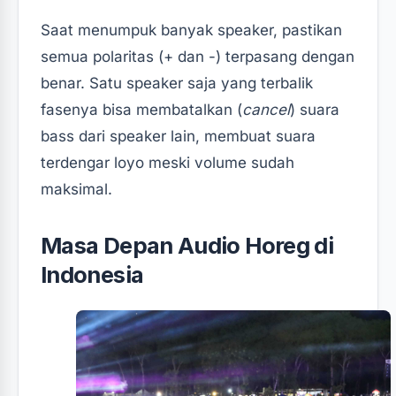
Saat menumpuk banyak speaker, pastikan
semua polaritas (+ dan -) terpasang dengan
benar. Satu speaker saja yang terbalik
fasenya bisa membatalkan (
cancel
) suara
bass dari speaker lain, membuat suara
terdengar loyo meski volume sudah
maksimal.
Masa Depan Audio Horeg di
Indonesia