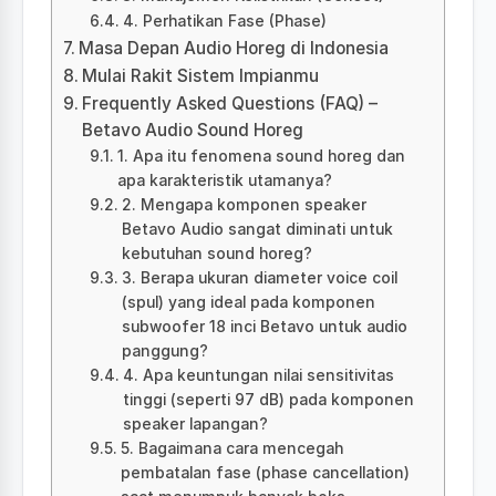
4. Perhatikan Fase (Phase)
Masa Depan Audio Horeg di Indonesia
Mulai Rakit Sistem Impianmu
Frequently Asked Questions (FAQ) –
Betavo Audio Sound Horeg
1. Apa itu fenomena sound horeg dan
apa karakteristik utamanya?
2. Mengapa komponen speaker
Betavo Audio sangat diminati untuk
kebutuhan sound horeg?
3. Berapa ukuran diameter voice coil
(spul) yang ideal pada komponen
subwoofer 18 inci Betavo untuk audio
panggung?
4. Apa keuntungan nilai sensitivitas
tinggi (seperti 97 dB) pada komponen
speaker lapangan?
5. Bagaimana cara mencegah
pembatalan fase (phase cancellation)