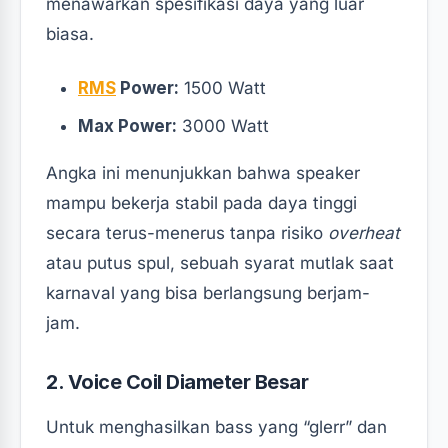
menawarkan spesifikasi daya yang luar
biasa.
RMS
Power:
1500 Watt
Max Power:
3000 Watt
Angka ini menunjukkan bahwa speaker
mampu bekerja stabil pada daya tinggi
secara terus-menerus tanpa risiko
overheat
atau putus spul, sebuah syarat mutlak saat
karnaval yang bisa berlangsung berjam-
jam.
2. Voice Coil Diameter Besar
Untuk menghasilkan bass yang “glerr” dan