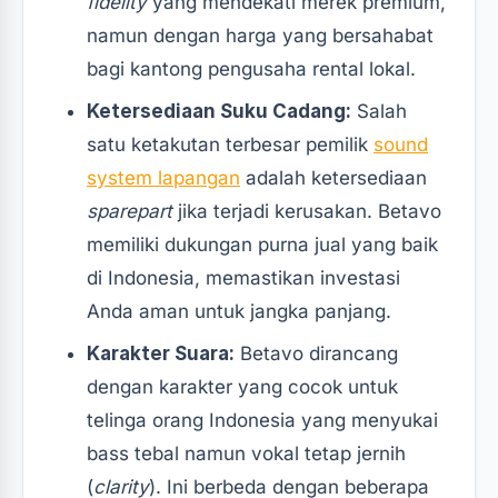
fidelity
yang mendekati merek premium,
namun dengan harga yang bersahabat
bagi kantong pengusaha rental lokal.
Ketersediaan Suku Cadang:
Salah
satu ketakutan terbesar pemilik
sound
system lapangan
adalah ketersediaan
sparepart
jika terjadi kerusakan. Betavo
memiliki dukungan purna jual yang baik
di Indonesia, memastikan investasi
Anda aman untuk jangka panjang.
Karakter Suara:
Betavo dirancang
dengan karakter yang cocok untuk
telinga orang Indonesia yang menyukai
bass tebal namun vokal tetap jernih
(
clarity
). Ini berbeda dengan beberapa