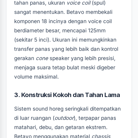
tahan panas, ukuran
voice coil
(spul)
sangat menentukan. Betavo membekali
komponen 18 incinya dengan voice coil
berdiameter besar, mencapai 125mm
(sekitar 5 inci). Ukuran ini memungkinkan
transfer panas yang lebih baik dan kontrol
gerakan
cone
speaker yang lebih presisi,
menjaga suara tetap bulat meski digeber
volume maksimal.
3. Konstruksi Kokoh dan Tahan Lama
Sistem sound horeg seringkali ditempatkan
di luar ruangan (
outdoor
), terpapar panas
matahari, debu, dan getaran ekstrem.
Betavo menggunakan material
chassis