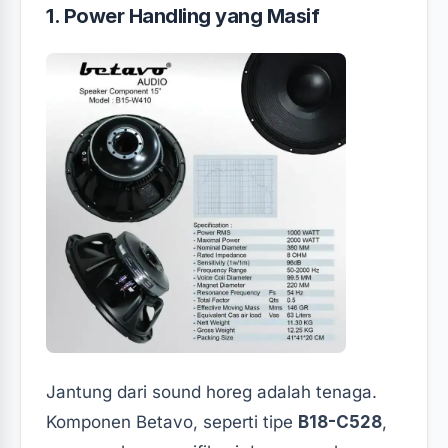
1. Power Handling yang Masif
Jantung dari sound horeg adalah tenaga.
Komponen Betavo, seperti tipe
B18-C528
,