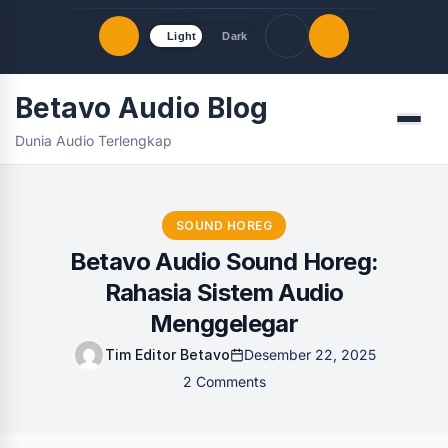
Light
Dark
Betavo Audio Blog
Quick Links
Menu
Dunia Audio Terlengkap
LATEST UPDATES
Agustus 6, 2026
FOLLOW US
SOUND HOREG
Betavo Audio Sound Horeg:
Rahasia Sistem Audio
Menggelegar
Tim Editor Betavo
Desember 22, 2025
2 Comments