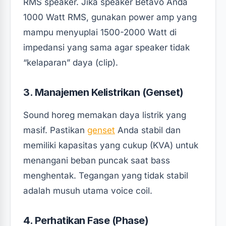
RMS speaker. Jika speaker Betavo Anda
1000 Watt RMS, gunakan power amp yang
mampu menyuplai 1500-2000 Watt di
impedansi yang sama agar speaker tidak
“kelaparan” daya (clip).
3. Manajemen Kelistrikan (Genset)
Sound horeg memakan daya listrik yang
masif. Pastikan
genset
Anda stabil dan
memiliki kapasitas yang cukup (KVA) untuk
menangani beban puncak saat bass
menghentak. Tegangan yang tidak stabil
adalah musuh utama voice coil.
4. Perhatikan Fase (Phase)