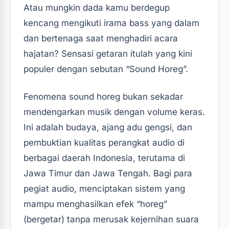
Atau mungkin dada kamu berdegup
kencang mengikuti irama bass yang dalam
dan bertenaga saat menghadiri acara
hajatan? Sensasi getaran itulah yang kini
populer dengan sebutan “Sound Horeg”.
Fenomena sound horeg bukan sekadar
mendengarkan musik dengan volume keras.
Ini adalah budaya, ajang adu gengsi, dan
pembuktian kualitas perangkat audio di
berbagai daerah Indonesia, terutama di
Jawa Timur dan Jawa Tengah. Bagi para
pegiat audio, menciptakan sistem yang
mampu menghasilkan efek “horeg”
(bergetar) tanpa merusak kejernihan suara