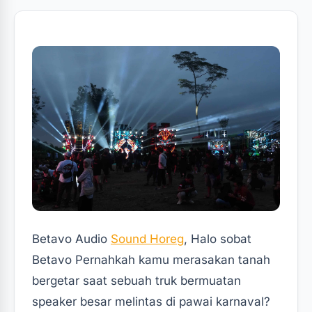
Betavo Audio
Sound Horeg
, Halo sobat
Betavo Pernahkah kamu merasakan tanah
bergetar saat sebuah truk bermuatan
speaker besar melintas di pawai karnaval?