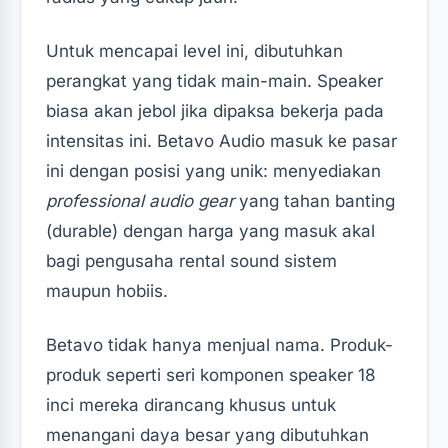
Untuk mencapai level ini, dibutuhkan
perangkat yang tidak main-main. Speaker
biasa akan jebol jika dipaksa bekerja pada
intensitas ini. Betavo Audio masuk ke pasar
ini dengan posisi yang unik: menyediakan
professional audio gear
yang tahan banting
(durable) dengan harga yang masuk akal
bagi pengusaha rental sound sistem
maupun hobiis.
Betavo tidak hanya menjual nama. Produk-
produk seperti seri komponen speaker 18
inci mereka dirancang khusus untuk
menangani daya besar yang dibutuhkan