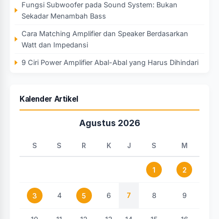
Fungsi Subwoofer pada Sound System: Bukan
Sekadar Menambah Bass
Cara Matching Amplifier dan Speaker Berdasarkan
Watt dan Impedansi
9 Ciri Power Amplifier Abal-Abal yang Harus Dihindari
Kalender Artikel
Agustus 2026
S
S
R
K
J
S
M
1
2
4
6
7
8
9
3
5