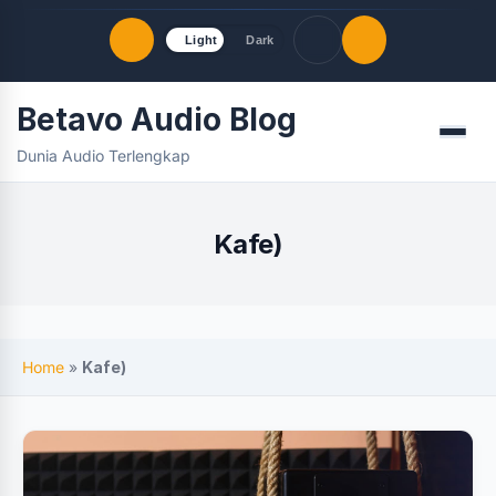
Light
Dark
Betavo Audio Blog
Quick Links
Menu
Dunia Audio Terlengkap
LATEST UPDATES
Agustus 7, 2026
FOLLOW US
Kafe)
Home
»
Kafe)