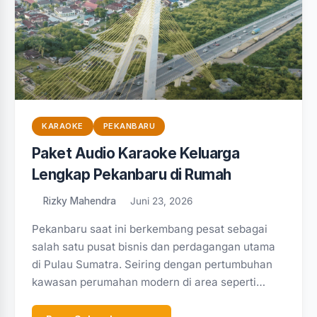
KARAOKE
PEKANBARU
Paket Audio Karaoke Keluarga
Lengkap Pekanbaru di Rumah
Rizky Mahendra
Juni 23, 2026
Pekanbaru saat ini berkembang pesat sebagai
salah satu pusat bisnis dan perdagangan utama
di Pulau Sumatra. Seiring dengan pertumbuhan
kawasan perumahan modern di area seperti…