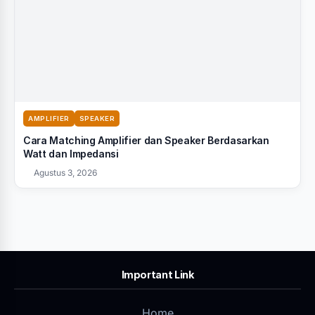
AMPLIFIER
SPEAKER
Cara Matching Amplifier dan Speaker Berdasarkan
Watt dan Impedansi
Agustus 3, 2026
Important Link
Home