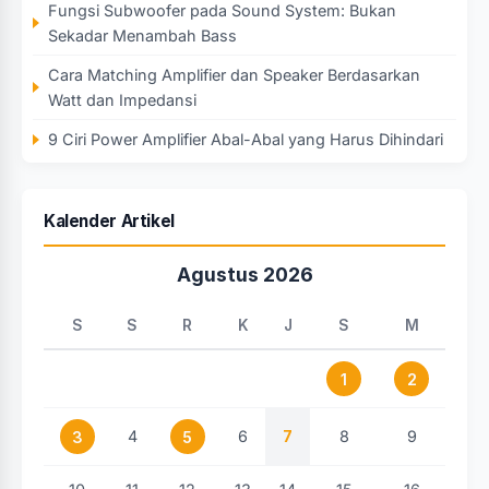
Fungsi Subwoofer pada Sound System: Bukan
Sekadar Menambah Bass
Cara Matching Amplifier dan Speaker Berdasarkan
Watt dan Impedansi
9 Ciri Power Amplifier Abal-Abal yang Harus Dihindari
Kalender Artikel
Agustus 2026
S
S
R
K
J
S
M
1
2
4
6
7
8
9
3
5