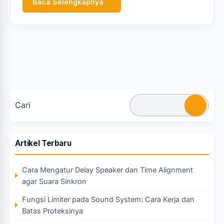
Baca Selengkapnya
Cari
Artikel Terbaru
Cara Mengatur Delay Speaker dan Time Alignment
agar Suara Sinkron
Fungsi Limiter pada Sound System: Cara Kerja dan
Batas Proteksinya