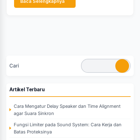
Baca Selengkapnya
Cari
Artikel Terbaru
Cara Mengatur Delay Speaker dan Time Alignment
agar Suara Sinkron
Fungsi Limiter pada Sound System: Cara Kerja dan
Batas Proteksinya