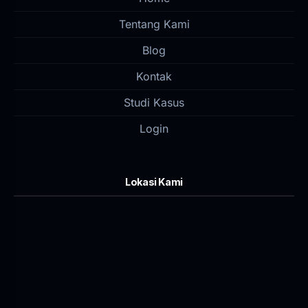
Tentang Kami
Blog
Kontak
Studi Kasus
Login
Lokasi Kami