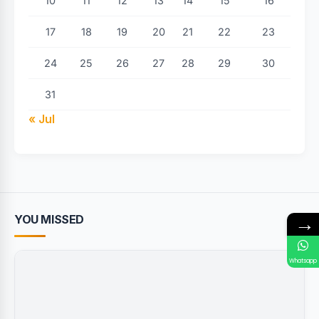
10
11
12
13
14
15
16
17
18
19
20
21
22
23
24
25
26
27
28
29
30
31
« Jul
→
YOU MISSED
Whatsapp