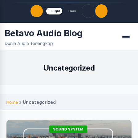
Light
Dark
Betavo Audio Blog
Quick Links
Menu
Dunia Audio Terlengkap
LATEST UPDATES
Agustus 8, 2026
FOLLOW US
Uncategorized
Home
»
Uncategorized