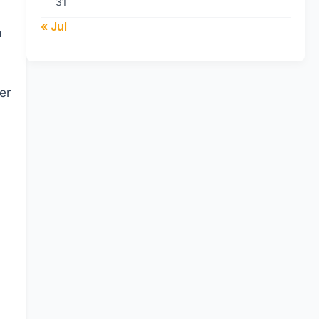
31
« Jul
a
er