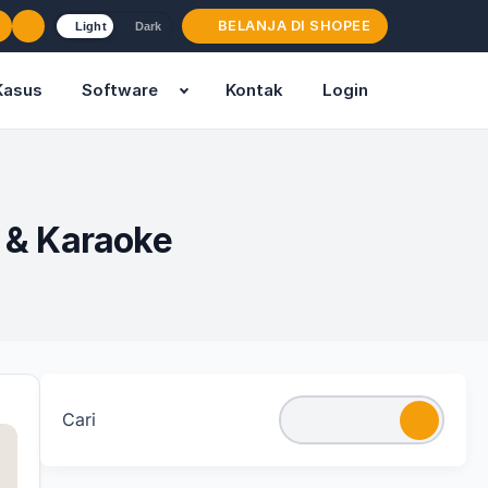
BELANJA DI SHOPEE
Light
Dark
Kasus
Software
Kontak
Login
g & Karaoke
Cari