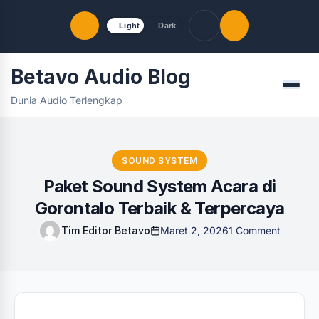
Light
Dark
Betavo Audio Blog
Quick Links
Menu
Dunia Audio Terlengkap
LATEST UPDATES
Agustus 8, 2026
FOLLOW US
SOUND SYSTEM
Paket Sound System Acara di
Gorontalo Terbaik & Terpercaya
Tim Editor Betavo
Maret 2, 2026
1 Comment