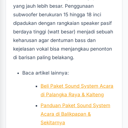
yang jauh lebih besar. Penggunaan
subwoofer berukuran 15 hingga 18 inci
dipadukan dengan rangkaian speaker pasif
berdaya tinggi (watt besar) menjadi sebuah
keharusan agar dentuman bass dan
kejelasan vokal bisa menjangkau penonton
di barisan paling belakang.
Baca artikel lainnya:
Beli Paket Sound System Acara
di Palangka Raya & Kalteng
Panduan Paket Sound System
Acara di Balikpapan &
Sekitarnya