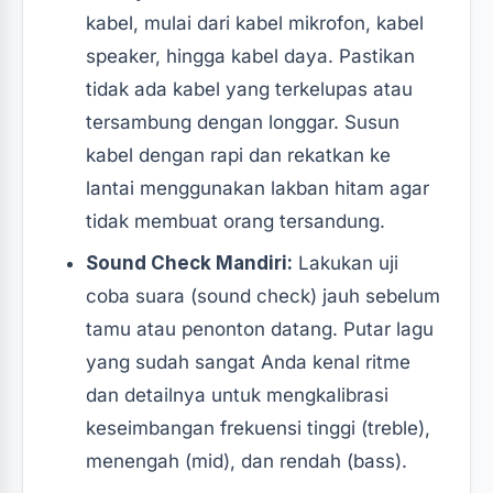
kabel, mulai dari kabel mikrofon, kabel
speaker, hingga kabel daya. Pastikan
tidak ada kabel yang terkelupas atau
tersambung dengan longgar. Susun
kabel dengan rapi dan rekatkan ke
lantai menggunakan lakban hitam agar
tidak membuat orang tersandung.
Sound Check Mandiri:
Lakukan uji
coba suara (sound check) jauh sebelum
tamu atau penonton datang. Putar lagu
yang sudah sangat Anda kenal ritme
dan detailnya untuk mengkalibrasi
keseimbangan frekuensi tinggi (treble),
menengah (mid), dan rendah (bass).