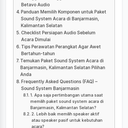
Betavo Audio
Panduan Memilih Komponen untuk Paket
Sound System Acara di Banjarmasin,
Kalimantan Selatan
Checklist Persiapan Audio Sebelum
Acara Dimulai
Tips Perawatan Perangkat Agar Awet
Bertahun-tahun
Temukan Paket Sound System Acara di
Banjarmasin, Kalimantan Selatan Pilihan
Anda
Frequently Asked Questions (FAQ) –
Sound System Banjarmasin
1. Apa saja pertimbangan utama saat
memilih paket sound system acara di
Banjarmasin, Kalimantan Selatan?
2. Lebih baik memilih speaker aktif
atau speaker pasif untuk kebutuhan
acara?