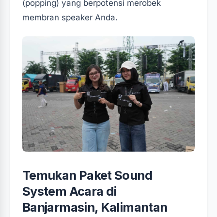
(popping) yang berpotensi merobek
membran speaker Anda.
Temukan Paket Sound
System Acara di
Banjarmasin, Kalimantan