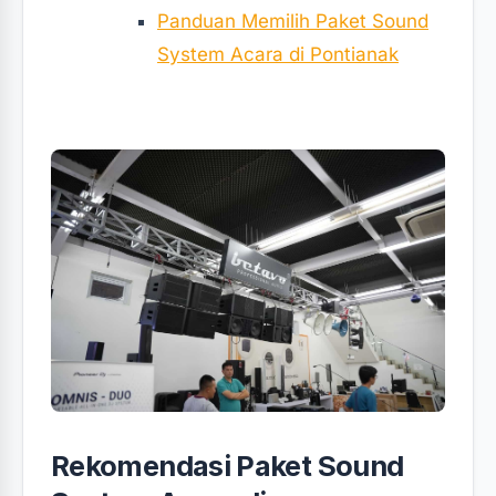
Panduan Memilih Paket Sound
System Acara di Pontianak
Rekomendasi Paket Sound