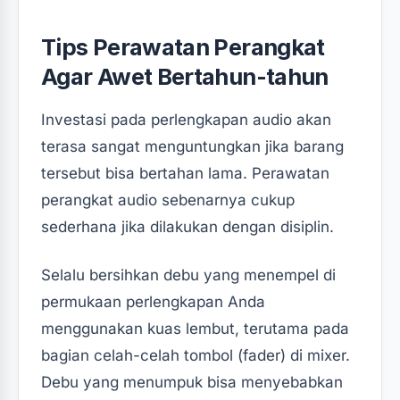
Tips Perawatan Perangkat
Agar Awet Bertahun-tahun
Investasi pada perlengkapan audio akan
terasa sangat menguntungkan jika barang
tersebut bisa bertahan lama. Perawatan
perangkat audio sebenarnya cukup
sederhana jika dilakukan dengan disiplin.
Selalu bersihkan debu yang menempel di
permukaan perlengkapan Anda
menggunakan kuas lembut, terutama pada
bagian celah-celah tombol (fader) di mixer.
Debu yang menumpuk bisa menyebabkan