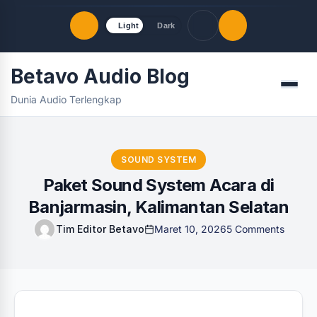
Light
Dark
Betavo Audio Blog
Quick Links
Menu
Dunia Audio Terlengkap
LATEST UPDATES
Agustus 7, 2026
FOLLOW US
SOUND SYSTEM
Paket Sound System Acara di
Banjarmasin, Kalimantan Selatan
Tim Editor Betavo
Maret 10, 2026
5 Comments