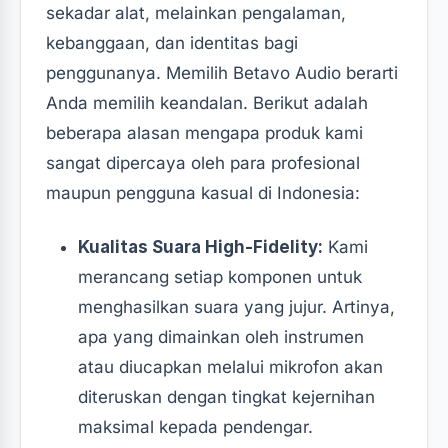
sekadar alat, melainkan pengalaman,
kebanggaan, dan identitas bagi
penggunanya. Memilih Betavo Audio berarti
Anda memilih keandalan. Berikut adalah
beberapa alasan mengapa produk kami
sangat dipercaya oleh para profesional
maupun pengguna kasual di Indonesia:
Kualitas Suara High-Fidelity:
Kami
merancang setiap komponen untuk
menghasilkan suara yang jujur. Artinya,
apa yang dimainkan oleh instrumen
atau diucapkan melalui mikrofon akan
diteruskan dengan tingkat kejernihan
maksimal kepada pendengar.