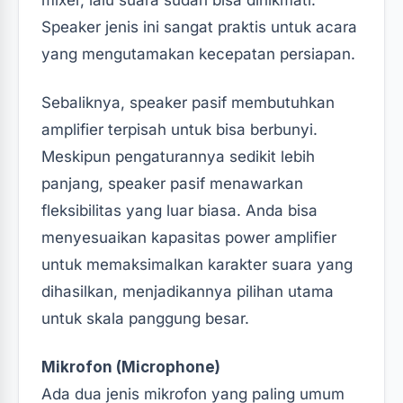
mixer, lalu suara sudah bisa dinikmati.
Speaker jenis ini sangat praktis untuk acara
yang mengutamakan kecepatan persiapan.
Sebaliknya, speaker pasif membutuhkan
amplifier terpisah untuk bisa berbunyi.
Meskipun pengaturannya sedikit lebih
panjang, speaker pasif menawarkan
fleksibilitas yang luar biasa. Anda bisa
menyesuaikan kapasitas power amplifier
untuk memaksimalkan karakter suara yang
dihasilkan, menjadikannya pilihan utama
untuk skala panggung besar.
Mikrofon (Microphone)
Ada dua jenis mikrofon yang paling umum