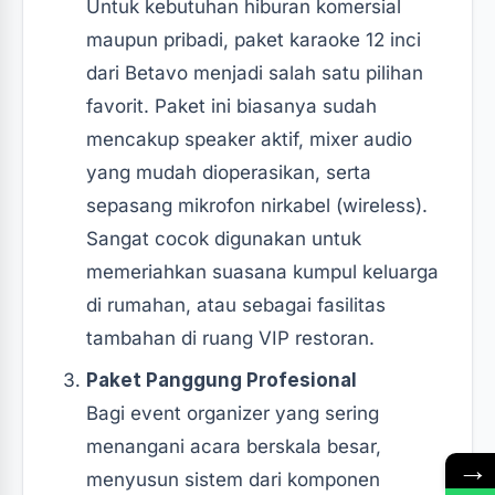
Untuk kebutuhan hiburan komersial
maupun pribadi, paket karaoke 12 inci
dari Betavo menjadi salah satu pilihan
favorit. Paket ini biasanya sudah
mencakup speaker aktif, mixer audio
yang mudah dioperasikan, serta
sepasang mikrofon nirkabel (wireless).
Sangat cocok digunakan untuk
memeriahkan suasana kumpul keluarga
di rumahan, atau sebagai fasilitas
tambahan di ruang VIP restoran.
Paket Panggung Profesional
Bagi event organizer yang sering
menangani acara berskala besar,
→
menyusun sistem dari komponen