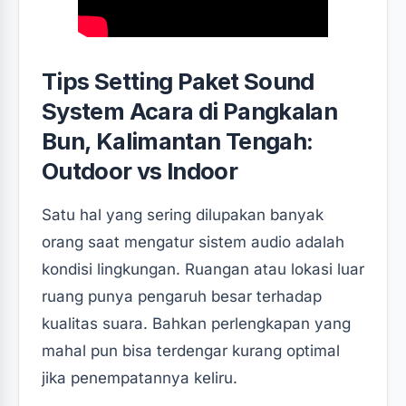
Tips Setting Paket Sound
System Acara di Pangkalan
Bun, Kalimantan Tengah:
Outdoor vs Indoor
Satu hal yang sering dilupakan banyak
orang saat mengatur sistem audio adalah
kondisi lingkungan. Ruangan atau lokasi luar
ruang punya pengaruh besar terhadap
kualitas suara. Bahkan perlengkapan yang
mahal pun bisa terdengar kurang optimal
jika penempatannya keliru.