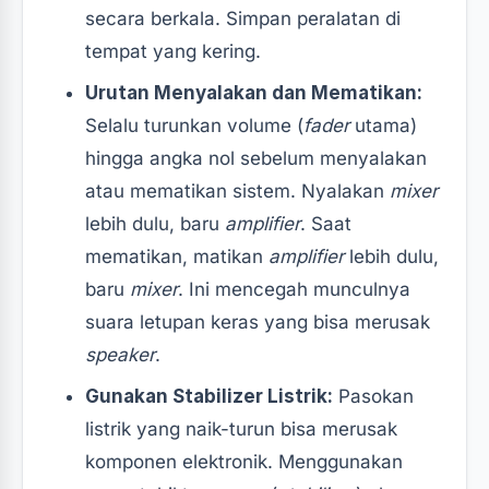
secara berkala. Simpan peralatan di
tempat yang kering.
Urutan Menyalakan dan Mematikan:
Selalu turunkan volume (
fader
utama)
hingga angka nol sebelum menyalakan
atau mematikan sistem. Nyalakan
mixer
lebih dulu, baru
amplifier
. Saat
mematikan, matikan
amplifier
lebih dulu,
baru
mixer
. Ini mencegah munculnya
suara letupan keras yang bisa merusak
speaker
.
Gunakan Stabilizer Listrik:
Pasokan
listrik yang naik-turun bisa merusak
komponen elektronik. Menggunakan