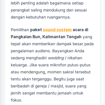
lebih penting adalah bagaimana setiap
perangkat saling mendukung dan sesuai
dengan kebutuhan ruangannya.
Pemilihan
paket
sound system
acara di
Pangkalan Bun, Kalimantan Tengah
yang
tepat akan memberikan dampak besar pada
pengalaman audiens. Bayangkan Anda
sedang menghadiri
wedding
/ nikahan
keluarga. Jika suara mikrofon putus-putus
atau mendengung, momen sakral tersebut
tentu akan terganggu. Begitu juga saat
beribadah di gereja / masjid, suara yang
jernih sangat membantu jamaah untuk
fokus.