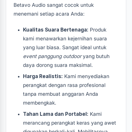
Betavo Audio sangat cocok untuk
menemani setiap acara Anda:
Kualitas Suara Bertenaga:
Produk
kami menawarkan kejernihan suara
yang luar biasa. Sangat ideal untuk
event panggung outdoor
yang butuh
daya dorong suara maksimal.
Harga Realistis:
Kami menyediakan
perangkat dengan rasa profesional
tanpa membuat anggaran Anda
membengkak.
Tahan Lama dan Portabel:
Kami
merancang perangkat keras yang awet
digunakan berkali-kali. Mobilitasnya