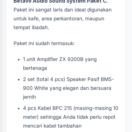
Betavo Audio Sound System Paket C
.
Paket ini sangat laris dan ideal digunakan
untuk kafe, area perkantoran, maupun
tempat ibadah.
Paket ini sudah termasuk:
1 unit Amplifier ZX 9200B yang
bertenaga
2 set (total 4 pcs) Speaker Pasif BMS-
900 White yang elegan dan bersuara
jernih
4 pcs Kabel BPC 215 (masing-masing 10
meter) sehingga Anda tidak perlu repot
mencari kabel tambahan