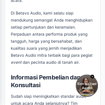
acara.
Di Betavo Audio, kami selalu siap
mendukung semangat Anda menghidupkan
setiap pertunjukan dan keramaian.
Perpaduan antara performa produk yang
tangguh, harga yang bersahabat, dan
kualitas suara yang jernih menjadikan
Betavo Audio mitra terbaik bagi para pegiat
event
dan pecinta audio di tanah air.
Informasi Pembelian dan
Konsultasi
Sudah siap meningkatkan standar audio
untuk acara Anda selanjutnya? Tim