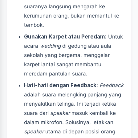
suaranya langsung mengarah ke
kerumunan orang, bukan memantul ke
tembok.
Gunakan Karpet atau Peredam:
Untuk
acara
wedding
di gedung atau aula
sekolah yang bergema, menggelar
karpet lantai sangat membantu
meredam pantulan suara.
Hati-hati dengan Feedback:
Feedback
adalah suara melengking panjang yang
menyakitkan telinga. Ini terjadi ketika
suara dari
speaker
masuk kembali ke
dalam mikrofon. Solusinya, letakkan
speaker
utama di depan posisi orang