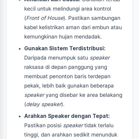
kecil untuk melindungi area kontrol
(
Front of House
). Pastikan sambungan
kabel kelistrikan aman dari embun atau
kemungkinan hujan mendadak.
Gunakan Sistem Terdistribusi:
Daripada menumpuk satu
speaker
raksasa di depan panggung yang
membuat penonton baris terdepan
pekak, lebih baik gunakan beberapa
speaker
yang disebar ke area belakang
(
delay speaker
).
Arahkan Speaker dengan Tepat:
Pastikan posisi
speaker
tidak terlalu
tinggi, dan arahkan sedikit menunduk