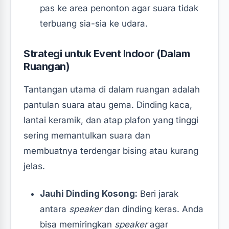
pas ke area penonton agar suara tidak
terbuang sia-sia ke udara.
Strategi untuk Event Indoor (Dalam
Ruangan)
Tantangan utama di dalam ruangan adalah
pantulan suara atau gema. Dinding kaca,
lantai keramik, dan atap plafon yang tinggi
sering memantulkan suara dan
membuatnya terdengar bising atau kurang
jelas.
Jauhi Dinding Kosong:
Beri jarak
antara
speaker
dan dinding keras. Anda
bisa memiringkan
speaker
agar