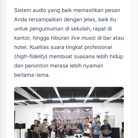
Sistem audio yang baik memastikan pesan
Anda tersampaikan dengan jelas, baik itu
untuk pengumuman di sekolah, rapat di
kantor, hingga hiburan
live music
di bar atau
hotel. Kualitas suara tingkat profesional
(
high-fidelity
) membuat suasana lebih hidup
dan penonton merasa lebih nyaman
berlama-lama.