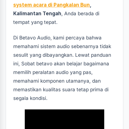
system acara di Pangkalan Bun
,
Kalimantan Tengah
, Anda berada di
tempat yang tepat.
Di Betavo Audio, kami percaya bahwa
memahami sistem audio sebenarnya tidak
sesulit yang dibayangkan. Lewat panduan
ini, Sobat betavo akan belajar bagaimana
memilih peralatan audio yang pas,
memahami komponen utamanya, dan
memastikan kualitas suara tetap prima di
segala kondisi.