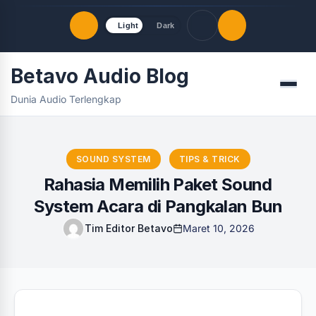
Light
Dark
Betavo Audio Blog
Quick Links
Menu
Dunia Audio Terlengkap
LATEST UPDATES
Agustus 7, 2026
FOLLOW US
SOUND SYSTEM
TIPS & TRICK
Rahasia Memilih Paket Sound
System Acara di Pangkalan Bun
Tim Editor Betavo
Maret 10, 2026