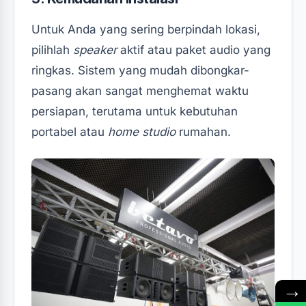
Untuk Anda yang sering berpindah lokasi,
pilihlah
speaker
aktif atau paket audio yang
ringkas. Sistem yang mudah dibongkar-
pasang akan sangat menghemat waktu
persiapan, terutama untuk kebutuhan
portabel atau
home studio
rumahan.
→