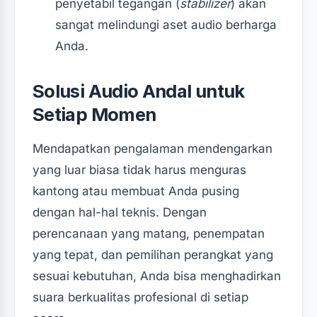
penyetabil tegangan (
stabilizer
) akan
sangat melindungi aset audio berharga
Anda.
Solusi Audio Andal untuk
Setiap Momen
Mendapatkan pengalaman mendengarkan
yang luar biasa tidak harus menguras
kantong atau membuat Anda pusing
dengan hal-hal teknis. Dengan
perencanaan yang matang, penempatan
yang tepat, dan pemilihan perangkat yang
sesuai kebutuhan, Anda bisa menghadirkan
suara berkualitas profesional di setiap