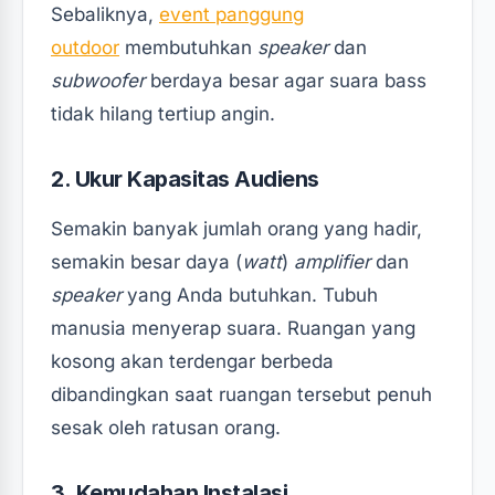
Sebaliknya,
event panggung
outdoor
membutuhkan
speaker
dan
subwoofer
berdaya besar agar suara bass
tidak hilang tertiup angin.
2. Ukur Kapasitas Audiens
Semakin banyak jumlah orang yang hadir,
semakin besar daya (
watt
)
amplifier
dan
speaker
yang Anda butuhkan. Tubuh
manusia menyerap suara. Ruangan yang
kosong akan terdengar berbeda
dibandingkan saat ruangan tersebut penuh
sesak oleh ratusan orang.
3. Kemudahan Instalasi