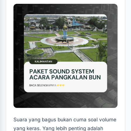
Suara yang bagus bukan cuma soal volume
yang keras. Yang lebih penting adalah