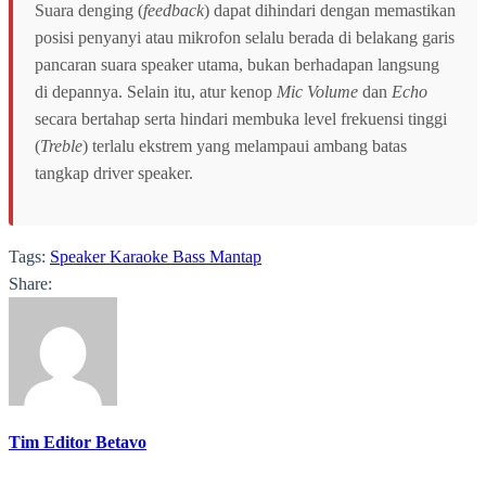
Suara denging (
feedback
) dapat dihindari dengan memastikan
posisi penyanyi atau mikrofon selalu berada di belakang garis
pancaran suara speaker utama, bukan berhadapan langsung
di depannya. Selain itu, atur kenop
Mic Volume
dan
Echo
secara bertahap serta hindari membuka level frekuensi tinggi
(
Treble
) terlalu ekstrem yang melampaui ambang batas
tangkap driver speaker.
Tags:
Speaker Karaoke Bass Mantap
Share:
Tim Editor Betavo