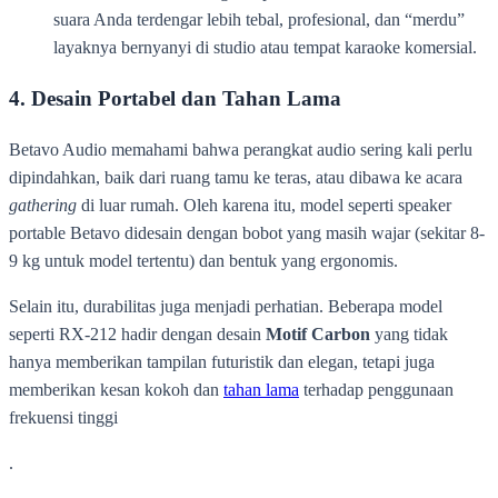
suara Anda terdengar lebih tebal, profesional, dan “merdu”
layaknya bernyanyi di studio atau tempat karaoke komersial.
4. Desain Portabel dan Tahan Lama
Betavo Audio memahami bahwa perangkat audio sering kali perlu
dipindahkan, baik dari ruang tamu ke teras, atau dibawa ke acara
gathering
di luar rumah. Oleh karena itu, model seperti speaker
portable Betavo didesain dengan bobot yang masih wajar (sekitar 8-
9 kg untuk model tertentu) dan bentuk yang ergonomis.
Selain itu, durabilitas juga menjadi perhatian. Beberapa model
seperti RX-212 hadir dengan desain
Motif Carbon
yang tidak
hanya memberikan tampilan futuristik dan elegan, tetapi juga
memberikan kesan kokoh dan
tahan lama
terhadap penggunaan
frekuensi tinggi
.