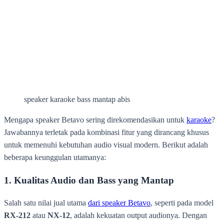
speaker karaoke bass mantap abis
Mengapa speaker Betavo sering direkomendasikan untuk
karaoke
?
Jawabannya terletak pada kombinasi fitur yang dirancang khusus
untuk memenuhi kebutuhan audio visual modern. Berikut adalah
beberapa keunggulan utamanya:
1. Kualitas Audio dan Bass yang Mantap
Salah satu nilai jual utama
dari speaker Betavo
, seperti pada model
RX-212
atau
NX-12
, adalah kekuatan output audionya. Dengan