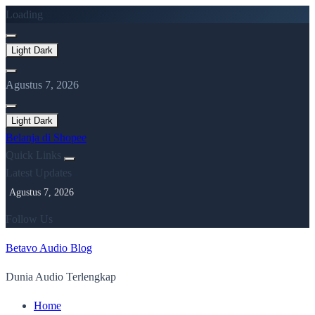
Loading
Skip
to
Light
Dark
content
Agustus 7, 2026
Light
Dark
Belanja di Shopee
Quick Links
Latest Updates
Agustus 7, 2026
Follow Us
Betavo Audio Blog
Dunia Audio Terlengkap
Home