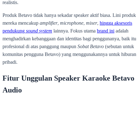
realistis.
Produk Betavo tidak hanya sekadar speaker aktif biasa. Lini produk
mereka mencakup
amplifier
,
microphone
,
mixer
,
hingga aksesoris
pendukung
sound system
lainnya. Fokus utama
brand ini
adalah
menghadirkan kebanggaan dan identitas bagi penggunanya, baik itu
profesional di atas panggung maupun
Sobat Betavo
(sebutan untuk
komunitas pengguna Betavo) yang menggunakannya untuk hiburan
pribadi.
Fitur Unggulan Speaker Karaoke Betavo
Audio