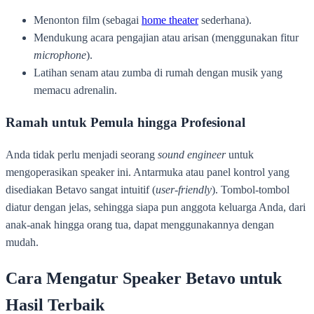
Menonton film (sebagai
home theater
sederhana).
Mendukung acara pengajian atau arisan (menggunakan fitur
microphone
).
Latihan senam atau zumba di rumah dengan musik yang
memacu adrenalin.
Ramah untuk Pemula hingga Profesional
Anda tidak perlu menjadi seorang
sound engineer
untuk
mengoperasikan speaker ini. Antarmuka atau panel kontrol yang
disediakan Betavo sangat intuitif (
user-friendly
). Tombol-tombol
diatur dengan jelas, sehingga siapa pun anggota keluarga Anda, dari
anak-anak hingga orang tua, dapat menggunakannya dengan
mudah.
Cara Mengatur Speaker Betavo untuk
Hasil Terbaik