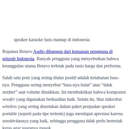
speaker karaoke bass mantap di indonesia
Reputasi Betavo
Audio dibangun dari kepuasan pengguna di
seluruh Indonesia
. Banyak pengguna yang menyebutkan bahwa
keunggulan utama Betavo terletak pada rasio harga dan performa.
Salah satu poin yang sering diulas positif adalah ketahanan bass-
nya. Pengguna sering menyebut “bass-nya bulat” atau “tidak
sember” saat volume dinaikkan. Ini membuktikan bahwa komponen
woofer
yang digunakan berkualitas baik. Selain itu, fitur mikrofon
wireless
yang sering disertakan dalam paket penjualan speaker
portable (seperti pada tipe tertentu) juga mendapat apresiasi karena
sensitivitasnya yang baik, sehingga pengguna tidak perlu berteriak
keras agar suaranya masuk.